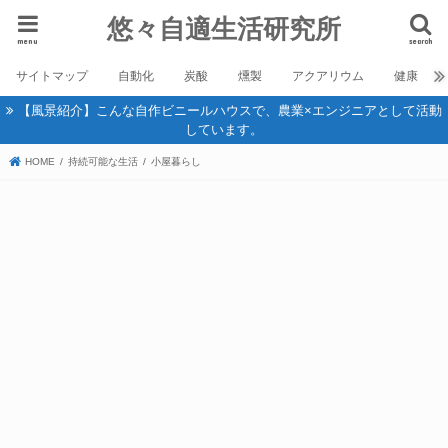
悠々自適生活研究所
menu
search
サイトマップ
自動化
炭酸
燻製
アクアリウム
健康
【風景紹介】こんな自作ビニールハウスで、農業×エンジニアとして活動
しています。
HOME
持続可能な生活
小屋暮らし