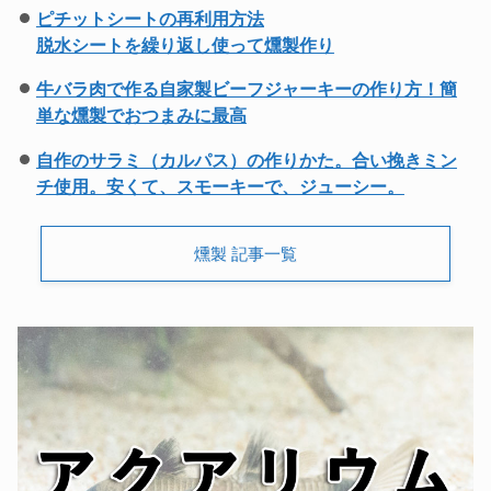
ピチットシートの再利用方法
脱水シートを繰り返し使って燻製作り
牛バラ肉で作る自家製ビーフジャーキーの作り方！簡
単な燻製でおつまみに最高
自作のサラミ（カルパス）の作りかた。合い挽きミン
チ使用。安くて、スモーキーで、ジューシー。
燻製 記事一覧