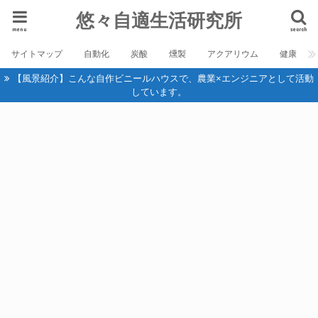
悠々自適生活研究所
menu
search
サイトマップ
自動化
炭酸
燻製
アクアリウム
健康
【風景紹介】こんな自作ビニールハウスで、農業×エンジニアとして活動
しています。