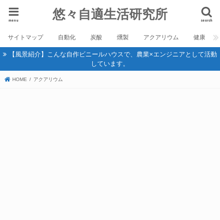
悠々自適生活研究所
menu
search
サイトマップ
自動化
炭酸
燻製
アクアリウム
健康
【風景紹介】こんな自作ビニールハウスで、農業×エンジニアとして活動
しています。
HOME
アクアリウム