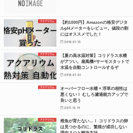
アクアリウム
【約1000円】Amazonの格安デジタ
ルpHメーターをレビュー。値段の割
にはオススメでした！
2018.07.15
アクアリウム
【夏の高水温対策】コリドラス水槽
がアツい。扇風機×サーモスタットで
水温を自動コントロールするぞ
2018.07.01
アクアリウム
オーバーフロー水槽 × 浮草の相性は
悪くない！ むしろ濾過能力アップで
良いと思う
2017.12.19
アクアリウム
稚魚が育たない…！ コリドラスの卵
は見つかるのに、繁殖が成功しない
理由３つと解決方法