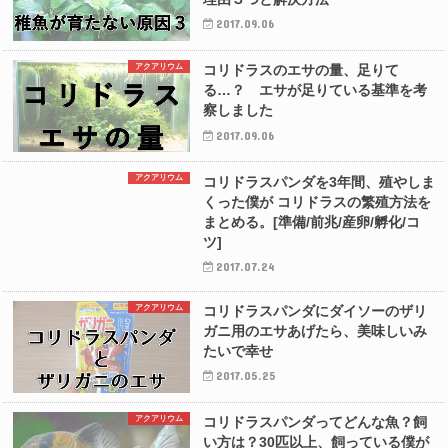
2017.09.06
アクアリウム
コリドラスのエサの量、足りて
る…？ エサが足りている基準を考
察しました
2017.09.06
アクアリウム
コリドラスパンダを3年間、殖やしま
くった僕が コリドラスの繁殖方法を
まとめる。[準備/前兆/産卵/孵化/コ
ツ]
2017.07.24
アクアリウム
コリドラスパンダにダイソーのザリ
ガニ用のエサあげたら、美味しいみ
たいで幸せ
2017.05.25
アクアリウム
コリドラスパンダってどんな魚？飼
い方は？30匹以上、飼っている僕が