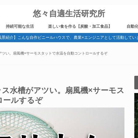
悠々自適生活研究所
持続可能な生活
楽しい食を作る【炭酸・加工食品】
自動
風景紹介】こんな自作ビニールハウスで、農業×エンジニアとして活動してい
野菜作り
健康
ガジェット・デジタル機器
旅
ブログ運営
燻製
炭酸
ビール造り
電気
アツい。扇風機×サーモスタットで水温を自動コントロールするぞ
ラス水槽がアツい。扇風機×サーモス
ロールするぞ