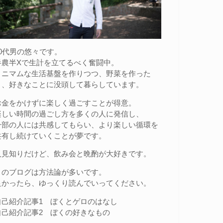
20代男の悠々です。
半農半Xで生計を立てるべく奮闘中。
ミニマムな生活基盤を作りつつ、野菜を作った
り、好きなことに没頭して暮らしています。
お金をかけずに楽しく過ごすことが得意。
楽しい時間の過ごし方を多くの人に発信し、
一部の人には共感してもらい、より楽しい循環を
共有し続けていくことが夢です。
人見知りだけど、飲み会と晩酌が大好きです。
このブログは方法論が多いです。
良かったら、ゆっくり読んでいってください。
自己紹介記事1
ぼくとゲロのはなし
自己紹介記事2
ぼくの好きなもの