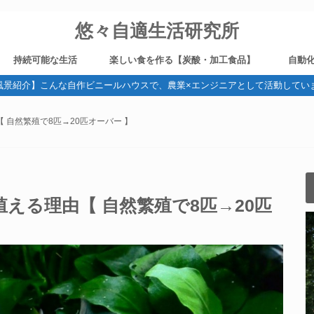
悠々自適生活研究所
持続可能な生活
楽しい食を作る【炭酸・加工食品】
自動
風景紹介】こんな自作ビニールハウスで、農業×エンジニアとして活動してい
野菜作り
健康
ガジェット・デジタル機器
旅
ブログ運営
燻製
炭酸
ビール造り
電気
 自然繁殖で8匹→20匹オーバー 】
える理由【 自然繁殖で8匹→20匹