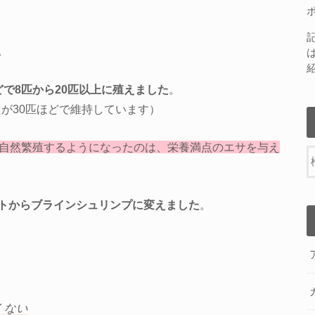
。
どで8匹から20匹以上に殖えました
。
たが30匹ほどで維持しています）
自然繁殖するようになったのは、栄養満点のエサを与え
トからブラインシュリンプに変えました
。
くない