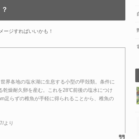
・？
メージすればいいかも！
p）は、世界各地の塩水湖に生息する小型の甲殻類。条件に
る乾燥耐久卵を産む。これを28℃前後の塩水につけ
mm足らずの稚魚が手軽に得られることから、稚魚の
937/より