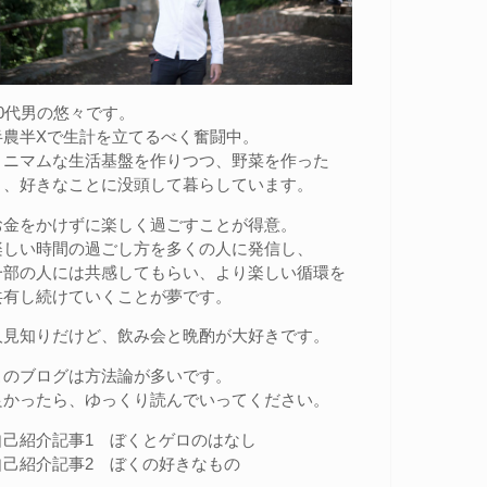
20代男の悠々です。
半農半Xで生計を立てるべく奮闘中。
ミニマムな生活基盤を作りつつ、野菜を作った
り、好きなことに没頭して暮らしています。
お金をかけずに楽しく過ごすことが得意。
楽しい時間の過ごし方を多くの人に発信し、
一部の人には共感してもらい、より楽しい循環を
共有し続けていくことが夢です。
人見知りだけど、飲み会と晩酌が大好きです。
このブログは方法論が多いです。
良かったら、ゆっくり読んでいってください。
自己紹介記事1
ぼくとゲロのはなし
自己紹介記事2
ぼくの好きなもの