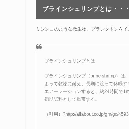
ブラインシュリンプとは・・
ミジンコのような微生物。プランクトンをイ
ブラインシュリンプとは
ブラインシュリンプ（brine shrim
よって乾燥に耐え、長期に渡って休眠す
エアーレーションすると、約24時間で1
初期試料として重宝する。
（引用）?http://allabout.co.jp/gm/gc/45