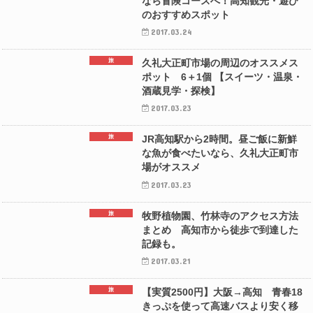
なら冒険コースへ！高知観光・遊び
のおすすめスポット
2017.03.24
旅
久礼大正町市場の周辺のオススメス
ポット 6＋1個 【スイーツ・温泉・
酒蔵見学・探検】
2017.03.23
旅
JR高知駅から2時間。昼ご飯に新鮮
な魚が食べたいなら、久礼大正町市
場がオススメ
2017.03.23
旅
牧野植物園、竹林寺のアクセス方法
まとめ 高知市から徒歩で到達した
記録も。
2017.03.21
旅
【実質2500円】大阪→高知 青春18
きっぷを使って高速バスより安く移