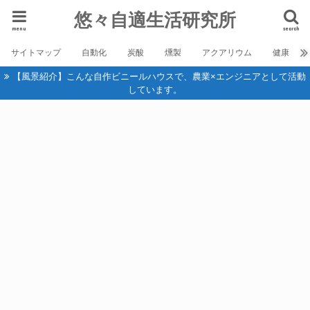
悠々自適生活研究所
menu
search
サイトマップ
自動化
炭酸
燻製
アクアリウム
健康
【風景紹介】こんな自作ビニールハウスで、農業×エンジニアとして活動
しています。