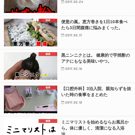
2017.02.24
健康
便意の嵐。恵方巻きを1日10本食べ
たら3日間腹痛に悩みまくった。
2017.02.17
健康
黒ニンニクとは。 健康的で芋焼酎の
アテにもなる美味いやつ。
2017.02.16
健康
【口腔外科】3泊入院、親知らずを抜
いた時の食事をまとめた
2017.02.12
健康
ミニマリストを始めるならお風呂か
ら。体に優しく、清潔になる入浴
法。