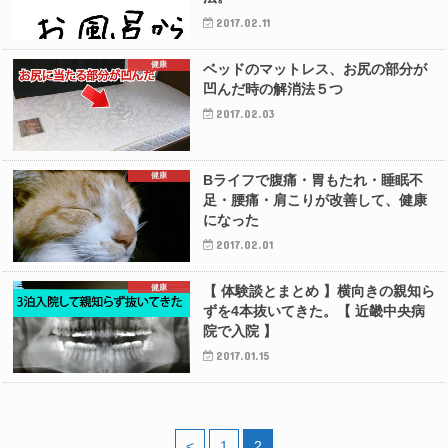
2017.02.11
健康
ベッドのマットレス、お尻の部分が
凹んだ時の解消法５つ
2017.02.03
健康
Bライフで腹痛・胃もたれ・睡眠不
足・腰痛・肩こりが改善して、健康
になった
2017.02.01
健康
【 体験談とまとめ 】横向きの親知ら
ずを4本抜いてきた。【 近畿中央病
院で入院 】
2017.01.15
<
1
2