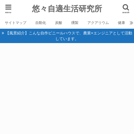
悠々自適生活研究所
menu
search
サイトマップ
自動化
炭酸
燻製
アクアリウム
健康
【風景紹介】こんな自作ビニールハウスで、農業×エンジニアとして活動
しています。