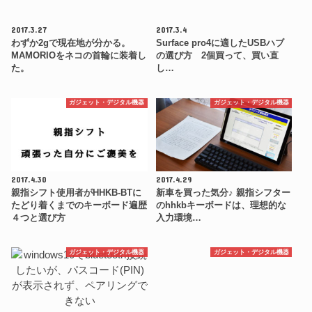
2017.3.27
2017.3.4
わずか2gで現在地が分かる。
Surface pro4に適したUSBハブ
MAMORIOをネコの首輪に装着し
の選び方 2個買って、買い直
た。
し…
ガジェット・デジタル機器
ガジェット・デジタル機器
2017.4.30
2017.4.29
親指シフト使用者がHHKB-BTに
新車を買った気分♪ 親指シフター
たどり着くまでのキーボード遍歴
のhhkbキーボードは、理想的な
４つと選び方
入力環境…
ガジェット・デジタル機器
ガジェット・デジタル機器