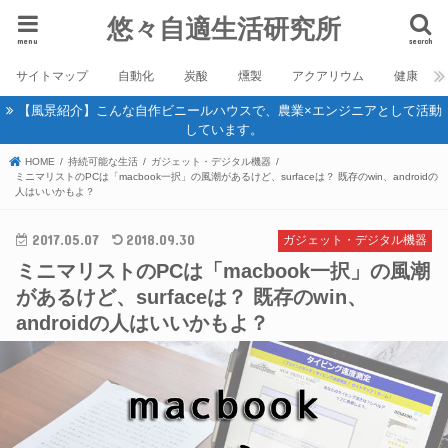
悠々自適生活研究所
menu
search
サイトマップ
自動化
炭酸
燻製
アクアリウム
健康
【風景紹介】こんな自作ビニールハウスで、農業×エンジニアとして活動
しています。
HOME
持続可能な生活
ガジェット・デジタル機器
ミニマリストのPCは「macbook一択」の風潮があるけど、surfaceは？ 既存のwin、androidの
人はいいかもよ？
2017.05.07
2018.09.30
ガジェット・デジタル機器
ミニマリストのPCは「macbook一択」の風潮
があるけど、surfaceは？ 既存のwin、
androidの人はいいかもよ？