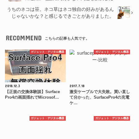
うちのネコは笹。ネコ草はネコ独自の好みがあるん
じゃないかな？と感じるできごとがありました。
RECOMMEND
こちらの記事も人気です。
ガジェット・デジタル機器
ガジェット・デジタル機器
2018.12.3
2017.7.18
【正規の交換体験談】Surface
激安ケーブルで大失敗。買い直し
Pro4の画面揺れでMicrosof…
て分かった、SurfacePro4の充電
ケ…
ガジェット・デジタル機器
ガジェット・デジタル機器