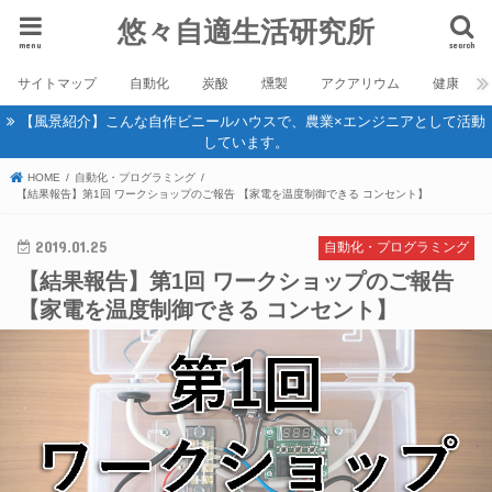
悠々自適生活研究所
menu
search
サイトマップ
自動化
炭酸
燻製
アクアリウム
健康
【風景紹介】こんな自作ビニールハウスで、農業×エンジニアとして活動
しています。
HOME
自動化・プログラミング
【結果報告】第1回 ワークショップのご報告 【家電を温度制御できる コンセント】
2019.01.25
自動化・プログラミング
【結果報告】第1回 ワークショップのご報告
【家電を温度制御できる コンセント】