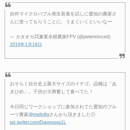
自作マイクロバブル発生装着を試しに愛知の農家さ
んに使ってもらうことに。うまくいくといいなー
— カタオカ⌘兼業水耕農家FPV (@peterminced)
2019年1月19日
おそらく自分史上最大サイズのイチゴ。品種は「あ
きひめ」。子供が大興奮して食べてた！
今日同じワークショップに参加されてた愛知のフル
ーツ農家
@meltyfig
さんから頂きました◎
pic.twitter.com/Dqvexpxp1L