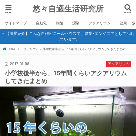
悠々自適生活研究所
menu
search
サイトマップ
自動化
炭酸
燻製
アクアリウム
健康
【風景紹介】こんな自作ビニールハウスで、農業×エンジニアとして活動
しています。
HOME
アクアリウム
小学校後半から、15年間くらいアクアリウムしてきたまとめ
2017.01.08
アクアリウム
小学校後半から、15年間くらいアクアリウム
してきたまとめ