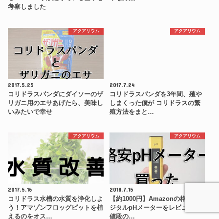
考察しました
アクアリウム
アクアリウム
2017.5.25
2017.7.24
コリドラスパンダにダイソーのザ
コリドラスパンダを3年間、殖や
リガニ用のエサあげたら、美味し
しまくった僕が コリドラスの繁
いみたいで幸せ
殖方法をまと…
アクアリウム
アクアリウム
2017.5.16
2018.7.15
コリドラス水槽の水質を浄化しよ
【約1000円】Amazonの格安デ
う！アマゾンフロッグピットを植
ジタルpHメーターをレビュー。
えるのをオス…
値段の…