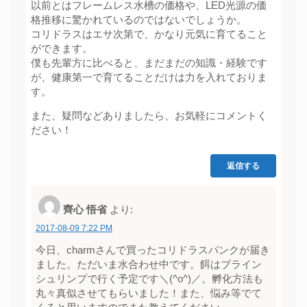
以前とはフレームレス水槽の価格や、LED光源の価
格推移に驚かれているのではないでしょうか。
コリドラスはエサ次第で、かなり元気に育てること
ができます。
僕も先輩方に比べると、まだまだの知識・経験です
が、健康第一で育てることだけは力を入れておりま
す。
また、疑問などありましたら、お気軽にコメントく
ださい！
返信する
齊心 悟省
より:
2017-08-09 7:22 PM
今日、charmさんで買ったコリドラスパンクが届き
ました。ただいま水合わせ中です。餌はブライン
シュリンプで行く予定です＼(^o^)／。孵化方法も
丸々真似させてもらいました！また、悩み等でて