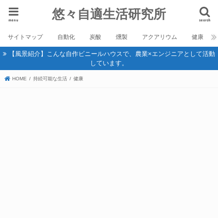
悠々自適生活研究所
menu
search
サイトマップ
自動化
炭酸
燻製
アクアリウム
健康
【風景紹介】こんな自作ビニールハウスで、農業×エンジニアとして活動
しています。
HOME
持続可能な生活
健康