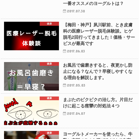
一番オススメのヨーグルトは？
2017.07.30
健康
【梅田・神戸】夙川駅前、とき皮膚
科の医療レーザー脱毛体験談。ヒゲ
脱毛2回行ってきました！価格・サー
ビスが最高です
2017.06.03
健康
お風呂で歯磨きすると、夜更かし防
止になる？なんで？早寝しやすくな
る理由を解説します。
2017.05.03
健康
まぶたのピクピクの治し方。片目だ
けに起こる痙攣の対処法４つ
2017.04.07
健康
ヨーグルトメーカーを使ったら、牛