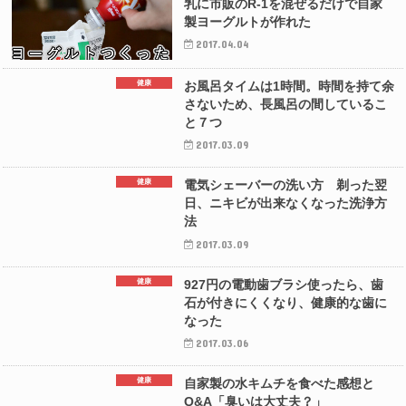
乳に市販のR-1を混ぜるだけで自家
製ヨーグルトが作れた
2017.04.04
健康
お風呂タイムは1時間。時間を持て余
さないため、長風呂の間しているこ
と７つ
2017.03.09
健康
電気シェーバーの洗い方 剃った翌
日、ニキビが出来なくなった洗浄方
法
2017.03.09
健康
927円の電動歯ブラシ使ったら、歯
石が付きにくくなり、健康的な歯に
なった
2017.03.06
健康
自家製の水キムチを食べた感想と
Q&A「臭いは大丈夫？」