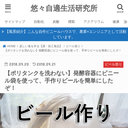
悠々自適生活研究所
menu
search
サイトマップ
自動化
炭酸
燻製
アクアリウム
健康
【風景紹介】こんな自作ビニールハウスで、農業×エンジニアとして活動
しています。
HOME
楽しい食を作る【酒・加工食品】
ビール造り
【ポリタンクを洗わない】発酵容器にビニール袋を使って、手作りビールを簡単にしたぞ！
2018.09.20
2018.09.21
ビール造り
【ポリタンクを洗わない】発酵容器にビニー
ル袋を使って、手作りビールを簡単にした
ぞ！