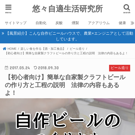
悠々自適生活研究所
menu
search
サイトマップ
自動化
炭酸
燻製
アクアリウム
健康
【風景紹介】こんな自作ビニールハウスで、農業×エンジニアとして活動
しています。
HOME
楽しい食を作る【酒・加工食品】
ビール造り
【初心者向け】簡単な自家製クラフトビールの作り方と工程の説明 法律の内容もあるよ！
2017.05.24
2018.09.30
ビール造り
【初心者向け】簡単な自家製クラフトビール
の作り方と工程の説明 法律の内容もある
よ！