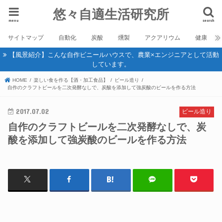
悠々自適生活研究所
menu
search
サイトマップ
自動化
炭酸
燻製
アクアリウム
健康
【風景紹介】こんな自作ビニールハウスで、農業×エンジニアとして活動
しています。
HOME
楽しい食を作る【酒・加工食品】
ビール造り
自作のクラフトビールを二次発酵なしで、炭酸を添加して強炭酸のビールを作る方法
2017.07.02
ビール造り
自作のクラフトビールを二次発酵なしで、炭
酸を添加して強炭酸のビールを作る方法