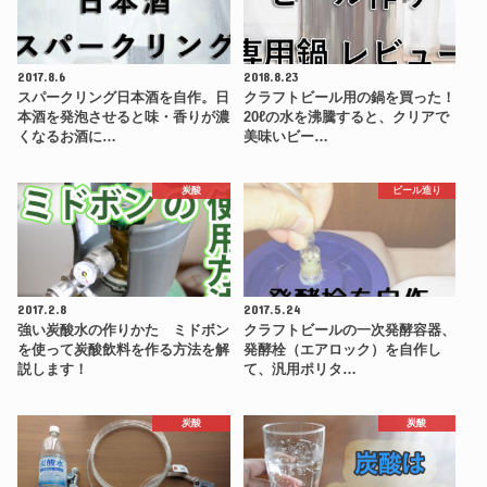
2017.8.6
2018.8.23
スパークリング日本酒を自作。日
クラフトビール用の鍋を買った！
本酒を発泡させると味・香りが濃
20ℓの水を沸騰すると、クリアで
くなるお酒に…
美味いビー…
炭酸
ビール造り
2017.2.8
2017.5.24
強い炭酸水の作りかた ミドボン
クラフトビールの一次発酵容器、
を使って炭酸飲料を作る方法を解
発酵栓（エアロック）を自作し
説します！
て、汎用ポリタ…
炭酸
炭酸