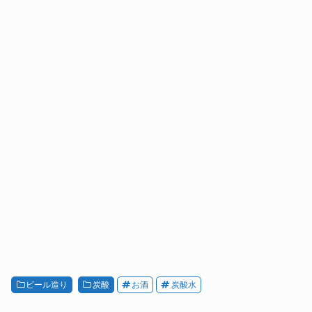
ビール造り
炭酸
お酒
炭酸水