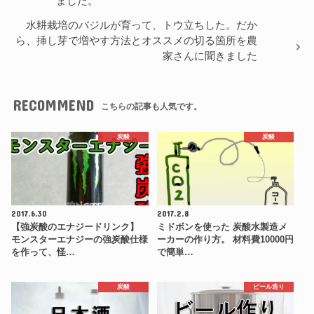
ました。
水耕栽培のバジルが育って、トウ立ちした。だか
ら、挿し芽で増やす方法とオススメの切る箇所を農
家さんに聞きました
RECOMMEND
こちらの記事も人気です。
炭酸
炭酸
2017.6.30
2017.2.8
【強炭酸のエナジードリンク】
ミドボンを使った 炭酸水製造メ
モンスターエナジーの強炭酸仕様
ーカーの作り方。 材料費10000円
を作って、怪…
で簡単…
炭酸
ビール造り