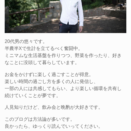
20代男の悠々です。
半農半Xで生計を立てるべく奮闘中。
ミニマムな生活基盤を作りつつ、野菜を作ったり、好き
なことに没頭して暮らしています。
お金をかけずに楽しく過ごすことが得意。
楽しい時間の過ごし方を多くの人に発信し、
一部の人には共感してもらい、より楽しい循環を共有し
続けていくことが夢です。
人見知りだけど、飲み会と晩酌が大好きです。
このブログは方法論が多いです。
良かったら、ゆっくり読んでいってください。