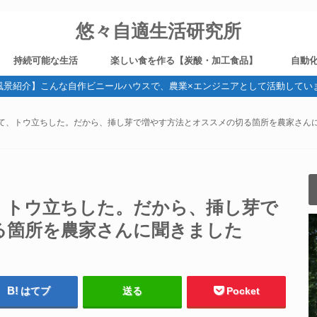
悠々自適生活研究所
持続可能な生活
楽しい食を作る【炭酸・加工食品】
自動
風景紹介】こんな自作ビニールハウスで、農業×エンジニアとして活動してい
野菜作り
健康
ガジェット・デジタル機器
旅
ブログ運営
燻製
炭酸
ビール造り
電気
て、トウ立ちした。だから、挿し芽で増やす方法とオススメの切る箇所を農家さん
、トウ立ちした。だから、挿し芽で
る箇所を農家さんに聞きました
はてブ
送る
Pocket