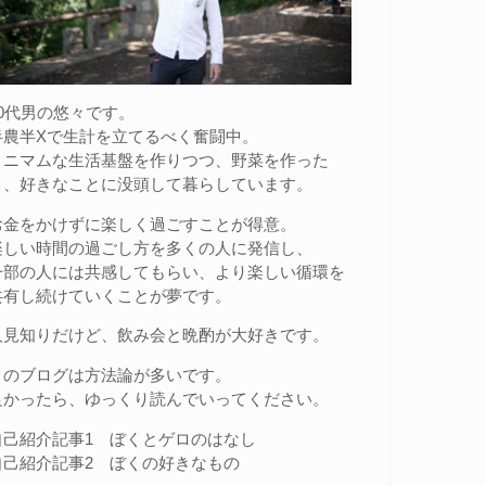
20代男の悠々です。
半農半Xで生計を立てるべく奮闘中。
ミニマムな生活基盤を作りつつ、野菜を作った
り、好きなことに没頭して暮らしています。
お金をかけずに楽しく過ごすことが得意。
楽しい時間の過ごし方を多くの人に発信し、
一部の人には共感してもらい、より楽しい循環を
共有し続けていくことが夢です。
人見知りだけど、飲み会と晩酌が大好きです。
このブログは方法論が多いです。
良かったら、ゆっくり読んでいってください。
自己紹介記事1
ぼくとゲロのはなし
自己紹介記事2
ぼくの好きなもの