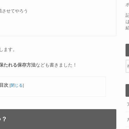
殖させてやろう
します。
保たれる保存方法
なども書きました！
目次
[
閉じる
]
つ？