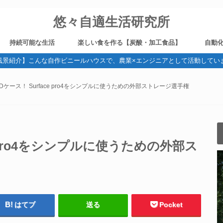
悠々自適生活研究所
持続可能な生活
楽しい食を作る【炭酸・加工食品】
自動
風景紹介】こんな自作ビニールハウスで、農業×エンジニアとして活動してい
野菜作り
健康
ガジェット・デジタル機器
旅
ブログ運営
燻製
炭酸
ビール造り
電気
SDケース！ Surface pro4をシンプルに使うための外部ストレージ選手権
ce pro4をシンプルに使うための外部ス
はてブ
送る
Pocket