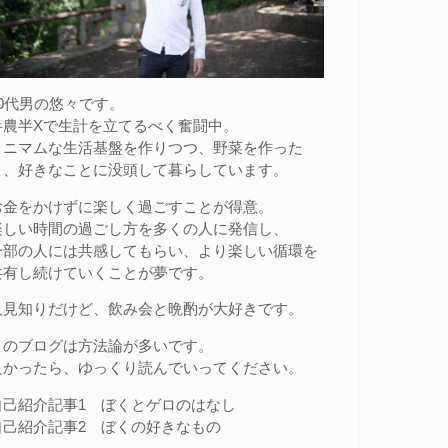
20代男の悠々です。
半農半Xで生計を立てるべく奮闘中。
ミニマムな生活基盤を作りつつ、野菜を作った
り、好きなことに没頭して暮らしています。
お金をかけずに楽しく過ごすことが得意。
楽しい時間の過ごし方を多くの人に発信し、
一部の人には共感してもらい、より楽しい循環を
共有し続けていくことが夢です。
人見知りだけど、飲み会と晩酌が大好きです。
このブログは方法論が多いです。
良かったら、ゆっくり読んでいってください。
自己紹介記事1
ぼくとゲロのはなし
自己紹介記事2
ぼくの好きなもの