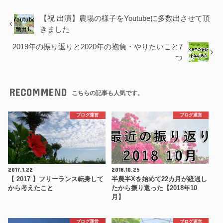
【祝 出演】農場の様子をYoutubeに多数出させて頂
きました
2019年の振り返りと2020年の抱負・やりたいこと7
つ
RECOMMEND
こちらの記事も人気です。
ブログ運営
ブログ運営
2017.1.22
2018.10.25
【 2017 】フリーランス転身して
半農半Xを始めて22カ月が経過し
から考えたこと
たから振り返った【2018年10
月】
ブログ運営
ブログ運営