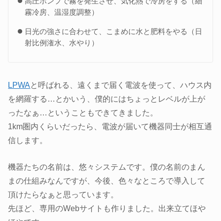
高圧ポンプで霧を発生させ、気化熱で冷房をする（細
霧冷房、温湿度調整）
日光の強さに合わせて、こまめに水と肥料をやる（日
射比例潅水、水やり）
LPWA
と呼ばれる、遠くまで届く電波を使って、ハウス内
を網羅する…とかいう、僕的にはちょっとレベルが上が
ったなぁ…ということもできてきました。
1km圏内くらいだったら、電波が届いて機器同士が相互通
信します。
機器たちの名前は、悠々システムです。僕の名前のまん
まの仕組みなんですが、今後、色々なところで導入して
頂けたらなぁと思っています。
先ほど、専用のWebサイトも作りました。出来立てほや