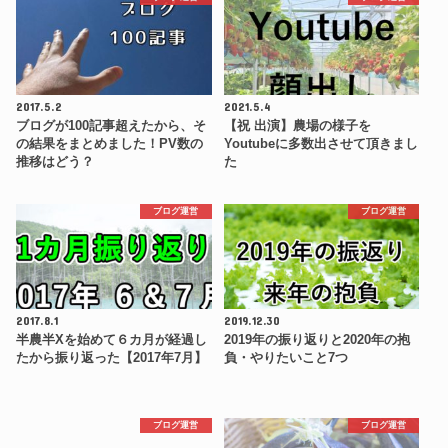
2017.5.2
2021.5.4
ブログが100記事超えたから、そ
【祝 出演】農場の様子を
の結果をまとめました！PV数の
Youtubeに多数出させて頂きまし
推移はどう？
た
ブログ運営
ブログ運営
2017.8.1
2019.12.30
半農半Xを始めて６カ月が経過し
2019年の振り返りと2020年の抱
たから振り返った【2017年7月】
負・やりたいこと7つ
ブログ運営
ブログ運営