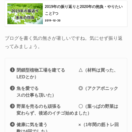
2019年の振り返りと2020年の抱負・やりたい
こと7つ
2019-12-30
ブログを書く気の無さが著しいですね。気にせず振り返
ってみましょう。
閉鎖型植物工場を建てる △（材料は買った、
LEDとか）
魚を愛でる ◎（アクアポニック
スの仕事も頂いた）
野菜を売るのも頑張る 〇（葉っぱの野菜は
変わらず、後述のイチゴ始めました）
健康に気を遣う ×（1年間の筋トレ回
数は4回でした）