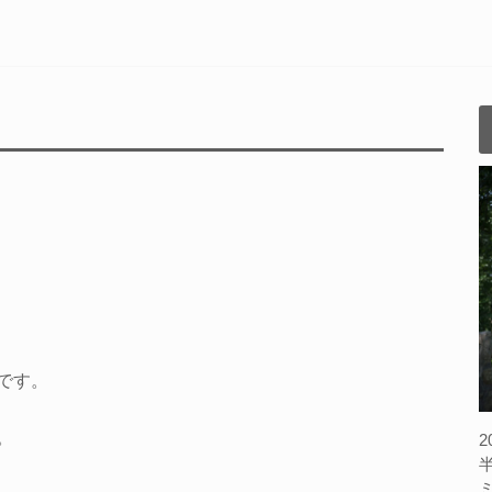
です。
。