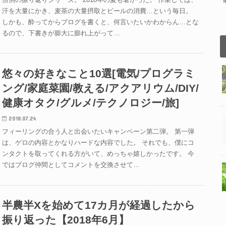
汗を大量にかき、麦茶の大量摂取とビールの消費…という毎日。
しかも、酔ってからブログを書くと、何言いたいかわからん…とな
るので、下書きが膨大に膨れ上がって…
悠々の好きなこと10選[電気/プログラミ
ング/家庭菜園/教える/アクアリウム/DIY/
健康オタク/グルメ/テクノロジー/旅]
2018.07.24
フィーリングの合う人と出会いたいキャンペーン第二弾。 第一弾
は、ゲロの内容とかなりハードな内容でした。 それでも、僕にコ
ンタクトを取ってくれる方がいて、めっちゃ嬉しかったです。 今
ではブログ仲間としてコメントを交換させて…
半農半Xを始めて17カ月が経過したから
振り返った【2018年6月】