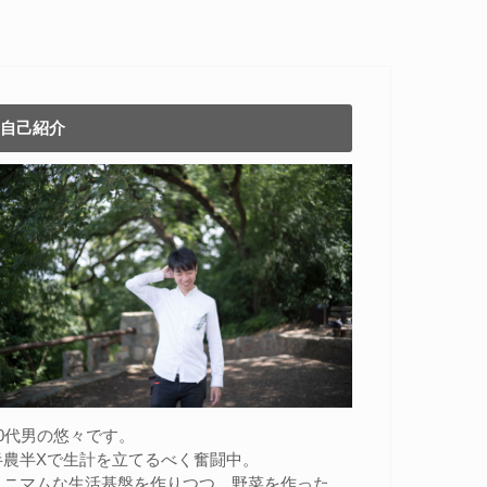
自己紹介
20代男の悠々です。
半農半Xで生計を立てるべく奮闘中。
ミニマムな生活基盤を作りつつ、野菜を作った