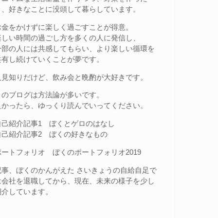
り、好きなことに没頭して暮らしています。
お金をかけずに楽しく過ごすことが得意。
楽しい時間の過ごし方を多くの人に発信し、
一部の人には共感してもらい、より楽しい循環を
共有し続けていくことが夢です。
人見知りだけど、飲み会と晩酌が大好きです。
このブログは方法論が多いです。
良かったら、ゆっくり読んでいってください。
自己紹介記事1
ぼくとゲロのはなし
自己紹介記事2
ぼくの好きなもの
ポートフォリオ
ぼくのポートフォリオ2019
記事、
ぼくのかんがえた さいきょうの自給自足
で
は会社を退職してから、現在、未来の様子を少し
紹介しています。