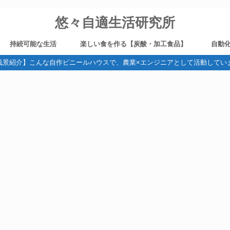
悠々自適生活研究所
持続可能な生活
楽しい食を作る【炭酸・加工食品】
自動
風景紹介】こんな自作ビニールハウスで、農業×エンジニアとして活動してい
野菜作り
健康
ガジェット・デジタル機器
旅
ブログ運営
燻製
炭酸
ビール造り
電気