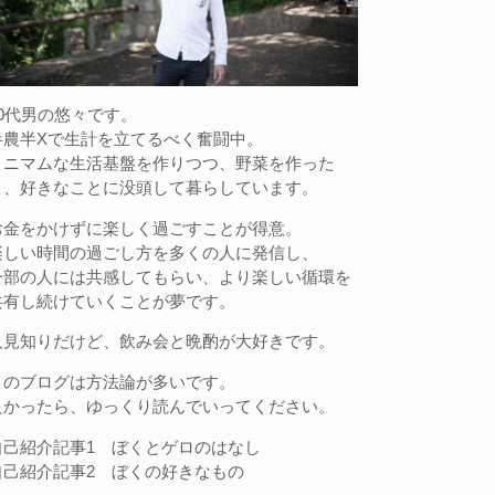
20代男の悠々です。
半農半Xで生計を立てるべく奮闘中。
ミニマムな生活基盤を作りつつ、野菜を作った
り、好きなことに没頭して暮らしています。
お金をかけずに楽しく過ごすことが得意。
楽しい時間の過ごし方を多くの人に発信し、
一部の人には共感してもらい、より楽しい循環を
共有し続けていくことが夢です。
人見知りだけど、飲み会と晩酌が大好きです。
このブログは方法論が多いです。
良かったら、ゆっくり読んでいってください。
自己紹介記事1
ぼくとゲロのはなし
自己紹介記事2
ぼくの好きなもの