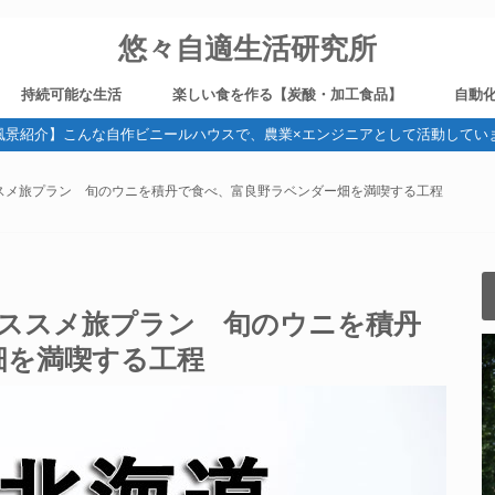
悠々自適生活研究所
持続可能な生活
楽しい食を作る【炭酸・加工食品】
自動
風景紹介】こんな自作ビニールハウスで、農業×エンジニアとして活動してい
野菜作り
健康
ガジェット・デジタル機器
旅
ブログ運営
燻製
炭酸
ビール造り
電気
ススメ旅プラン 旬のウニを積丹で食べ、富良野ラベンダー畑を満喫する工程
オススメ旅プラン 旬のウニを積丹
畑を満喫する工程